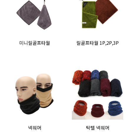
미니릴골프타월
릴골프타월 1P,2P,3P
넥워머
탁텔 넥워머