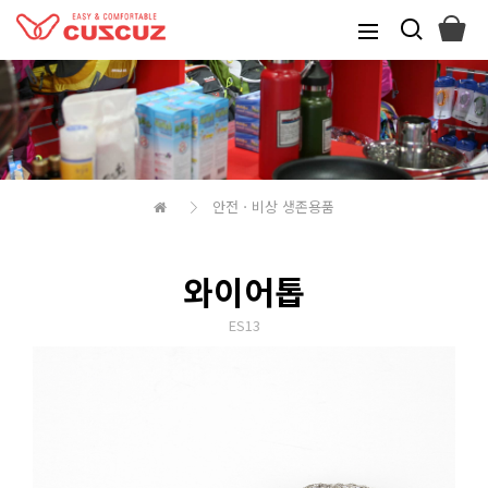
안전ㆍ비상 생존용품
와이어톱
ES13
본문