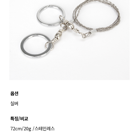
옵션
실버
특징/비교
72cm/20g /스테인레스