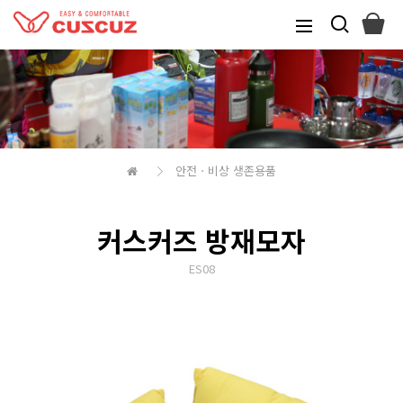
안전ㆍ비상 생존용품
커스커즈 방재모자
ES08
본문