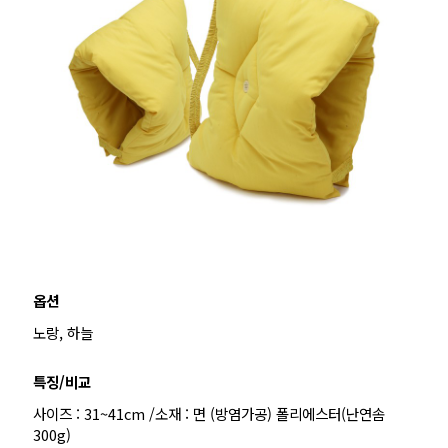
옵션
노랑, 하늘
특징/비교
사이즈 : 31~41cm /소재 : 면 (방염가공) 폴리에스터(난연솜
300g)