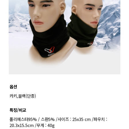
옵션
카키,블랙(단종)
특징/비교
폴리에스터95% / 스판5% /사이즈 : 25x35 cm /파우치 :
20.3x15.5cm /무게 : 40g