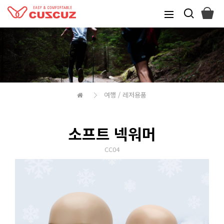
여행 / 레저용품
소프트 넥워머
CC04
본문