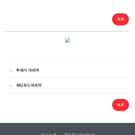
목록
투웨이 넥워머
패딩후드넥워머
목록